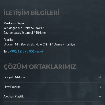
İLETIŞIM BILGILERI
Merkez - Depo
Yenidoğan Mh. Polat Sk. No:17
Bayrampaşa / İstanbul / Türkiye
Fabrika
Ulucami Mh. Bayrak Sk. No:6 Çilimli / Düzce / Türkiye
Tel :
+90(212) 595 0017(pbx)
ÇÖZÜM ORTAKLARIMIZ
Görgülü Makina
Hayal Yazılım
Akcihan Plastik