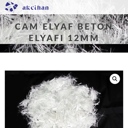
CAM ELYAF BETON
ELYAFI 12MM
Buradasınız:
Ana Sayfa
/
Cam Elyaf
/
Beton
Elyafı
/ Cam Elyaf Beton Elyafı 12mm