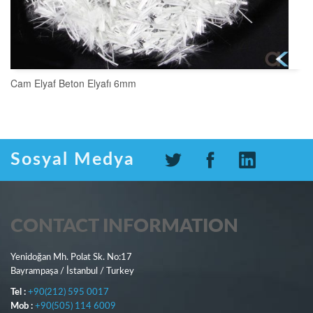
Cam Elyaf Beton Elyafı 6mm
SEPETE EKLE
Sosyal Medya
CONTACT INFORMATION
Yenidoğan Mh. Polat Sk. No:17
Bayrampaşa / İstanbul / Turkey
Tel :
+90(212) 595 0017
Mob :
+90(505) 114 6009