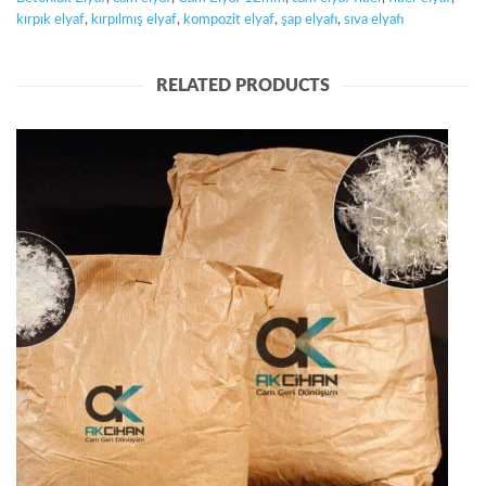
kırpık elyaf
,
kırpılmış elyaf
,
kompozit elyaf
,
şap elyafı
,
sıva elyafı
Ce-12 cam elyaf 12mm
RELATED PRODUCTS