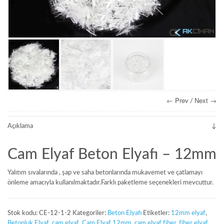
← Prev
Next →
/
Açıklama
Cam Elyaf Beton Elyafı – 12mm
Yalıtım sıvalarında , şap ve saha betonlarında mukavemet ve çatlamayı
önleme amacıyla kullanılmaktadır.Farklı paketleme seçenekleri mevcuttur.
Stok kodu:
CE-12-1-2
Kategoriler:
Beton Elyafı
Etiketler:
12mm elyaf
,
Betonluk Elyaf
,
cam elyaf
,
Cam Elyaf 12mm
,
cam elyaf fiber
,
fiber elyaf
,