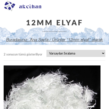
12MM ELYAF
Buradasınız:
Ana Sayfa
/ Ürünler “12mm elyaf” olarak
etiketlendi
2 sonucun tümü gösteriliyor