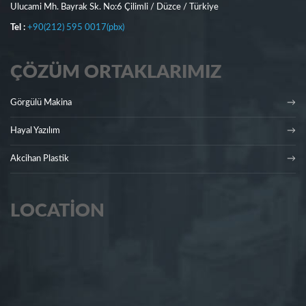
Ulucami Mh. Bayrak Sk. No:6 Çilimli / Düzce / Türkiye
Tel :
+90(212) 595 0017(pbx)
ÇÖZÜM ORTAKLARIMIZ
Görgülü Makina
Hayal Yazılım
Akcihan Plastik
LOCATION