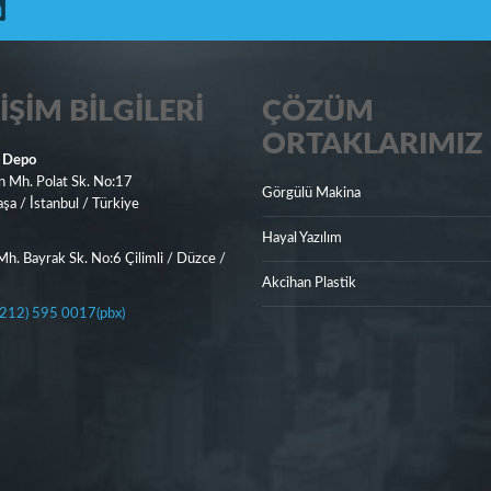
IŞIM BILGILERI
ÇÖZÜM
ORTAKLARIMIZ
 Depo
n Mh. Polat Sk. No:17
Görgülü Makina
a / İstanbul / Türkiye
Hayal Yazılım
h. Bayrak Sk. No:6 Çilimli / Düzce /
Akcihan Plastik
212) 595 0017(pbx)