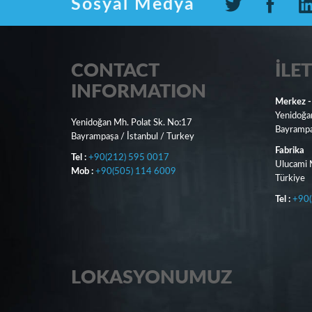
Sosyal Medya
CONTACT
İLET
INFORMATION
Merkez -
Yenidoğa
Yenidoğan Mh. Polat Sk. No:17
Bayrampaş
Bayrampaşa / İstanbul / Turkey
Fabrika
Tel :
+90(212) 595 0017
Ulucami M
Mob :
+90(505) 114 6009
Türkiye
Tel :
+90(
LOKASYONUMUZ