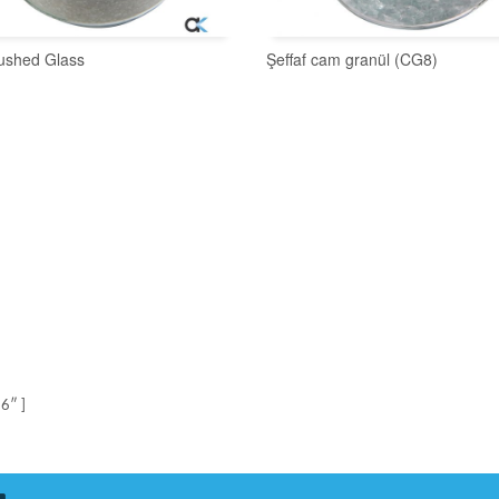
rushed Glass
Şeffaf cam granül (CG8)
SEPETE EKLE
SEPETE EKLE
6″ ]