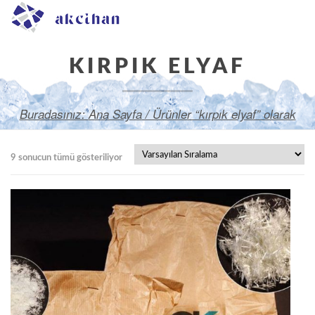
KIRPIK ELYAF
Buradasınız:
Ana Sayfa
/ Ürünler “kırpık elyaf” olarak
etiketlendi
9 sonucun tümü gösteriliyor