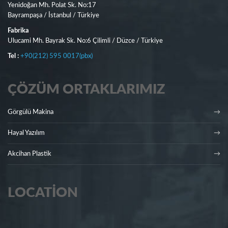
Yenidoğan Mh. Polat Sk. No:17
Bayrampaşa / İstanbul / Türkiye
Fabrika
Ulucami Mh. Bayrak Sk. No:6 Çilimli / Düzce / Türkiye
Tel :
+90(212) 595 0017(pbx)
ÇÖZÜM ORTAKLARIMIZ
Görgülü Makina
Hayal Yazılım
Akcihan Plastik
LOCATION