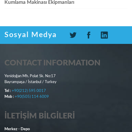
Kumlama Makinası Ekipmanları
Sosyal Medya
CONTACT INFORMATION
Yenidoğan Mh. Polat Sk. No:17
Bayrampaşa / İstanbul / Turkey
Tel :
+90(212) 595 0017
Mob :
+90(505) 114 6009
İLETIŞIM BILGILERI
Merkez - Depo