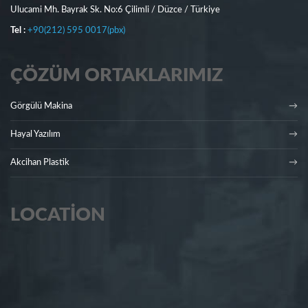
Ulucami Mh. Bayrak Sk. No:6 Çilimli / Düzce / Türkiye
Tel :
+90(212) 595 0017(pbx)
ÇÖZÜM ORTAKLARIMIZ
Görgülü Makina
Hayal Yazılım
Akcihan Plastik
LOCATION