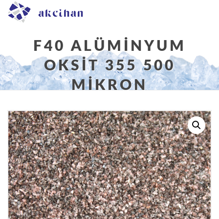
F40 ALÜMINYUM
OKSIT 355 500
MIKRON
Buradasınız:
Ana Sayfa
/
Alüminyum Oksit
/
Kahverengi
Alüminyum Oksit
/ F40 Alüminyum Oksit 355 500
mikron