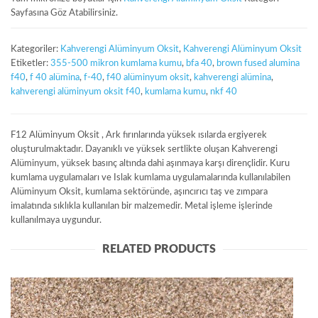
Sayfasına Göz Atabilirsiniz.
Kategoriler:
Kahverengi Alüminyum Oksit
,
Kahverengi Alüminyum Oksit
Etiketler:
355-500 mikron kumlama kumu
,
bfa 40
,
brown fused alumina
f40
,
f 40 alümina
,
f-40
,
f40 alüminyum oksit
,
kahverengi alümina
,
kahverengi alüminyum oksit f40
,
kumlama kumu
,
nkf 40
F12 Alüminyum Oksit , Ark fırınlarında yüksek ısılarda ergiyerek
oluşturulmaktadır. Dayanıklı ve yüksek sertlikte oluşan Kahverengi
Alüminyum, yüksek basınç altında dahi aşınmaya karşı dirençlidir. Kuru
kumlama uygulamaları ve Islak kumlama uygulamalarında kullanılabilen
Alüminyum Oksit, kumlama sektöründe, aşıncırıcı taş ve zımpara
imalatında sıklıkla kullanılan bir malzemedir. Metal işleme işlerinde
kullanılmaya uygundur.
RELATED PRODUCTS