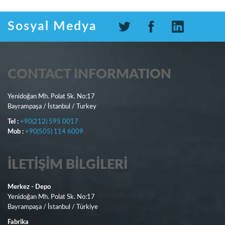
SEPETE EKLE
Sosyal Medya
CONTACT INFORMATION
Yenidoğan Mh. Polat Sk. No:17
Bayrampaşa / İstanbul / Turkey
Tel :
+90(212) 595 0017
Mob :
+90(505) 114 6009
İLETIŞIM BILGILERI
Merkez - Depo
Yenidoğan Mh. Polat Sk. No:17
Bayrampaşa / İstanbul / Türkiye
Fabrika