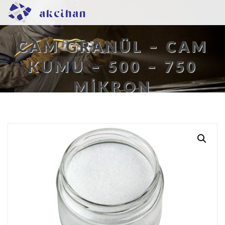
CAM GRANÜL – CAM
KUMU – 500 – 750
MIKRON
Buradasınız:
Ana Sayfa
/
Kumlama Kumları
/
Cam
Granül
/ Cam Granül – Cam Kumu – 500 – 750 Mikron