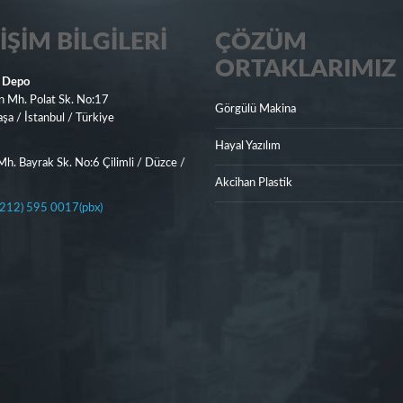
IŞIM BILGILERI
ÇÖZÜM
ORTAKLARIMIZ
 Depo
n Mh. Polat Sk. No:17
Görgülü Makina
a / İstanbul / Türkiye
Hayal Yazılım
h. Bayrak Sk. No:6 Çilimli / Düzce /
Akcihan Plastik
212) 595 0017(pbx)