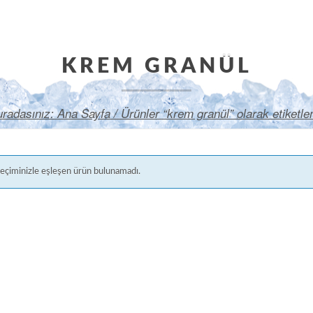
KREM GRANÜL
radasınız:
Ana Sayfa
/ Ürünler “krem granül” olarak etiketle
eçiminizle eşleşen ürün bulunamadı.