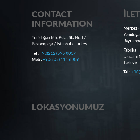
CONTACT
İLET
INFORMATION
Merkez -
Yenidoğa
Yenidoğan Mh. Polat Sk. No:17
Bayrampaş
Bayrampaşa / İstanbul / Turkey
Fabrika
Tel :
+90(212) 595 0017
Ulucami M
Mob :
+90(505) 114 6009
Türkiye
Tel :
+90(
LOKASYONUMUZ