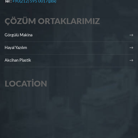
Tel :
+90(212) 595 0017(pbx)
ÇÖZÜM ORTAKLARIMIZ
Görgülü Makina
Hayal Yazılım
Akcihan Plastik
LOCATION