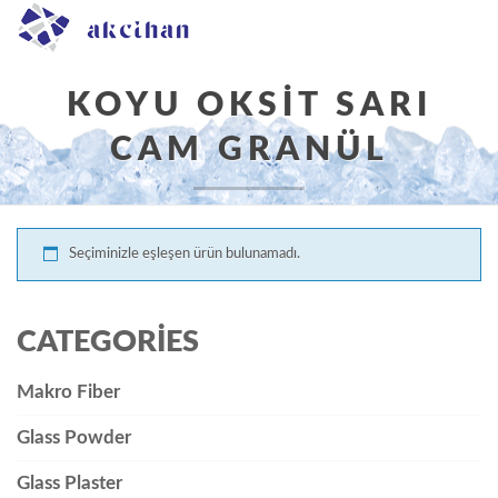
KOYU OKSIT SARI
CAM GRANÜL
Buradasınız:
Ana Sayfa
/ Ürünler “Koyu Oksit Sarı Cam
Seçiminizle eşleşen ürün bulunamadı.
Granül” olarak etiketlendi
CATEGORIES
Makro Fiber
Glass Powder
Glass Plaster