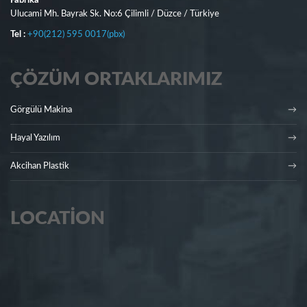
Fabrika
Ulucami Mh. Bayrak Sk. No:6 Çilimli / Düzce / Türkiye
Tel :
+90(212) 595 0017(pbx)
ÇÖZÜM ORTAKLARIMIZ
Görgülü Makina
Hayal Yazılım
Akcihan Plastik
LOCATION