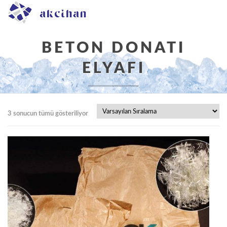
BETON DONATI
ELYAFI
Buradasınız:
Ana Sayfa
/ Ürünler “beton donatı elyafı”
3 sonucun tümü gösteriliyor
olarak etiketlendi