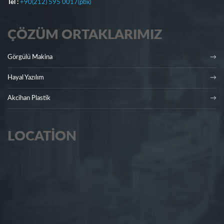
Tel :
+90(212) 595 0017(pbx)
ÇÖZÜM ORTAKLARIMIZ
Görgülü Makina
Hayal Yazılım
Akcihan Plastik
LOCATION