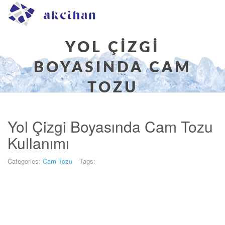
YOL ÇIZGI
BOYASINDA CAM
TOZU
Buradasınız:
Yol Çizgi Boyasında Cam Tozu
Home
/
Archives
/ Tag /
yol çizgi boyasında
Kullanımı
cam tozu
Categories:
Cam Tozu
Tags: